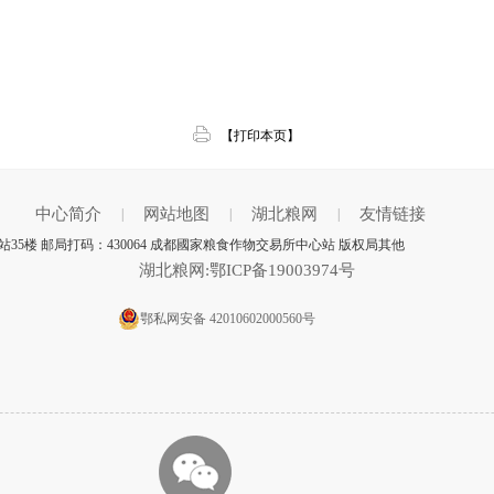
【打印本页】
中心简介
网站地图
湖北粮网
友情链接
|
|
|
5楼 邮局打码：430064 成都國家粮食作物交易所中心站 版权局其他
湖北粮网:鄂ICP备19003974号
鄂私网安备 42010602000560号