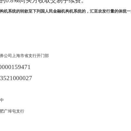
的0.8‰向买方收取交易手续费。
构机系统的转款至下列国人民金融机构机系统的，汇至农发行量的体统一
券公司上海市省支行开门部
000159471
21000027
：
中
肥广埠屯支行