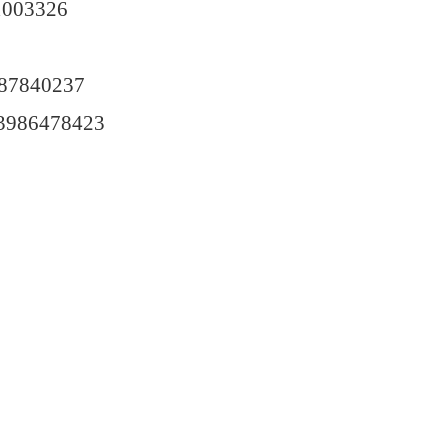
03326
840237
86478423