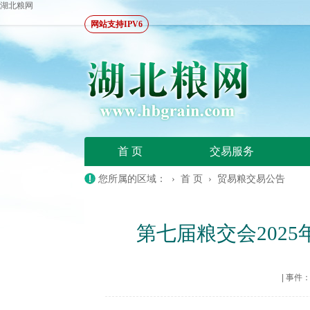
湖北粮网
网站支持IPV6
首 页
交易服务
您所属的区域： ›
首 页
›
贸易粮交易公告
第七届粮交会202
|
事件：20