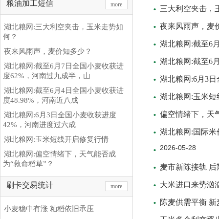
粮油加工短信
more
三大利空夹击，
夜来风雨声，麦
湖北粮网:三大利空夹击，玉米走势如
何？
湖北粮网:截至6
夜来风雨声，麦价知多少？
湖北粮网:截至6
湖北粮网:截至6月7日全国小麦收获进
度62%，河南过九成半，山
湖北粮网:6月3
湖北粮网:截至6月4日全国小麦收获进
湖北粮网:玉米
度48.98%，河南近八成
偏空情绪下，天气
湖北粮网:6月3日全国小麦收获进度
42%，河南进度过六成
湖北粮网:国际
湖北粮网:玉米短线开启修复行情
2026-05-28
湖北粮网:偏空情绪下，天气能否成
为“救命稻草”？
麦市新陈接轨 
大米进口来势汹
刷卡交易统计
more
陈麦供需平衡 
小麦稳中有涨 籼稻依旧承压