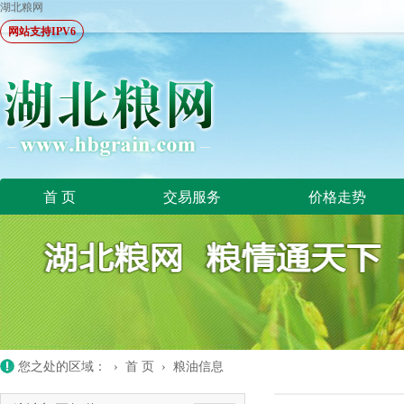
湖北粮网
网站支持IPV6
首 页
交易服务
价格走势
您之处的区域： ›
首 页
›
粮油信息