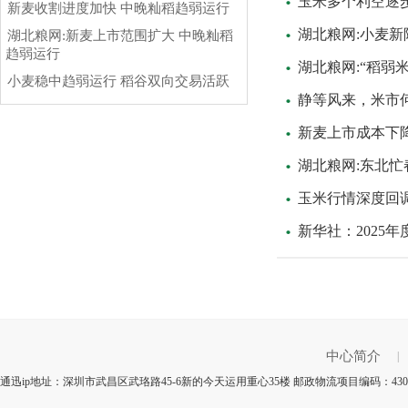
玉米多个利空逐
新麦收割进度加快 中晚籼稻趋弱运行
湖北粮网:小麦新陈
湖北粮网:新麦上市范围扩大 中晚籼稻
趋弱运行
湖北粮网:“稻弱
小麦稳中趋弱运行 稻谷双向交易活跃
静等风来，米市
新麦上市成本下
湖北粮网:东北忙
玉米行情深度回
新华社：2025年
中心简介
|
通迅ip地址：深圳市武昌区武珞路45-6新的今天运用重心35楼 邮政物流项目编码：43