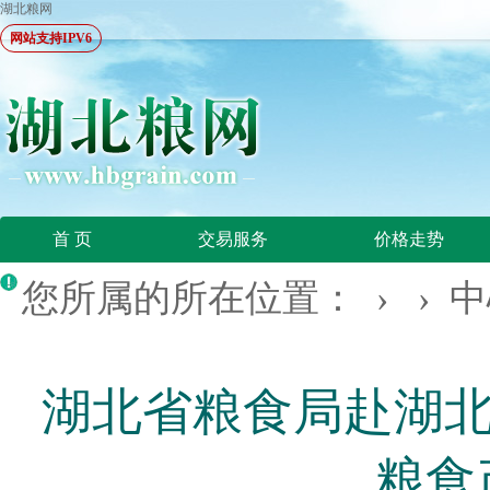
湖北粮网
网站支持IPV6
首 页
交易服务
价格走势
您所属的所在位置： › ›
中
湖北省粮食局赴湖北
粮食