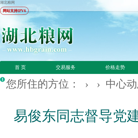
湖北粮网
网站支持IPV6
首 页
交易服务
价格走势
您所住的方位： › ›
中心动
易俊东同志督导党