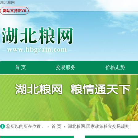
湖北粮网
网站支持IPV6
首 页
交易服务
价格走势
您所以的所在位置： ›
首 页
›
湖北粮网:国家政策粮食交易规则